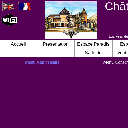
Chât
Les vins du
Accueil
Présentation
Espace Paradis
Esp
Salle de
vent
Mariage
Menu Anniversaire
Menu Conscri