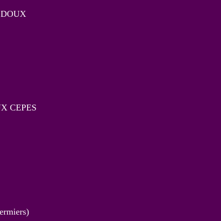
 DOUX
UX CEPES
rmiers)