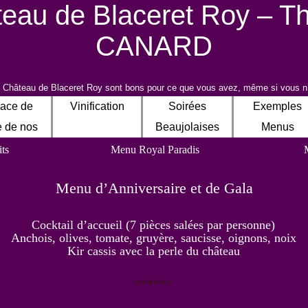
eau de Blaceret Roy – Th
CANARD
 Château de Blaceret Roy sont bons pour ce que vous avez, même si vous n’
ace de
Vinification
Soirées
Exemples
e de nos
Beaujolaises
Menus
Vins
ts
Menu Royal Paradis
Menu d’Anniversaire et de Gala
Cocktail d’accueil (7 pièces salées par personne)
Anchois, olives, tomate, gruyère, saucisse, oignons, noix
Kir cassis avec la perle du château
******